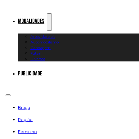
Modalidades
Artes Marciais
Automobilismo
Canoagem
Futsal
Diversos
Publicidade
Braga
Região
Feminino