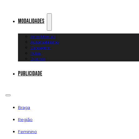
Modalidades
Artes Marciais
Automobilismo
Canoagem
Futsal
Diversos
Publicidade
Braga
Região
Feminino