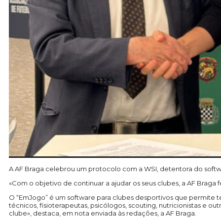
A AF Braga celebrou um protocolo com a WSI, detentora do softwar
«Com o objetivo de continuar a ajudar os seus clubes, a AF Brag
O “EmJogo” é um software para clubes desportivos que permite ter
técnicos, fisioterapeutas, psicólogos, scouting, nutricionistas 
clube», destaca, em nota enviada às redações, a AF Braga.