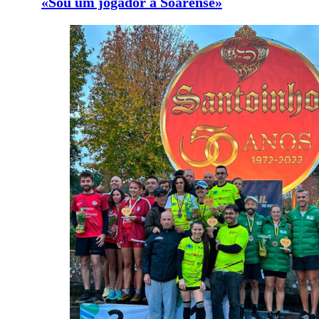
«Sou um jogador à Soarense»