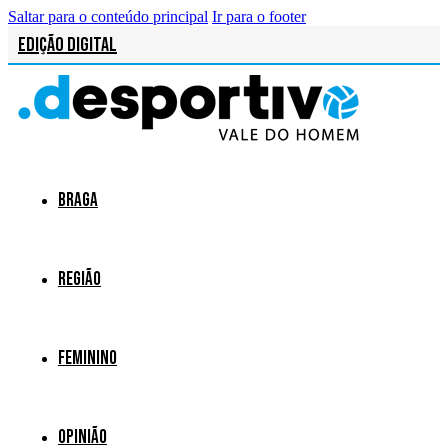
Saltar para o conteúdo principal
Ir para o footer
Edição Digital
Braga
Região
Feminino
Opinião