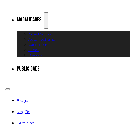
Modalidades
Artes Marciais
Automobilismo
Canoagem
Futsal
Diversos
Publicidade
Braga
Região
Feminino