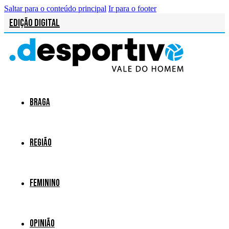
Saltar para o conteúdo principal
Ir para o footer
Edição Digital
Braga
Região
Feminino
Opinião