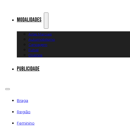
Modalidades
Artes Marciais
Automobilismo
Canoagem
Futsal
Diversos
Publicidade
Braga
Região
Feminino