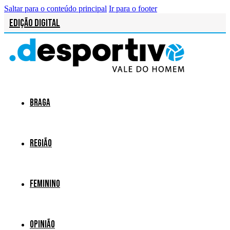
Saltar para o conteúdo principal
Ir para o footer
Edição Digital
Braga
Região
Feminino
Opinião