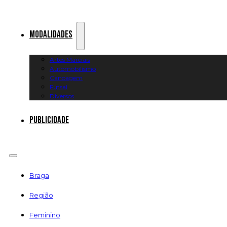
Modalidades
Artes Marciais
Automobilismo
Canoagem
Futsal
Diversos
Publicidade
Braga
Região
Feminino