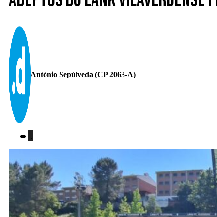
Adeptos do Lank Vilaverdense f
António Sepúlveda (CP 2063-A)