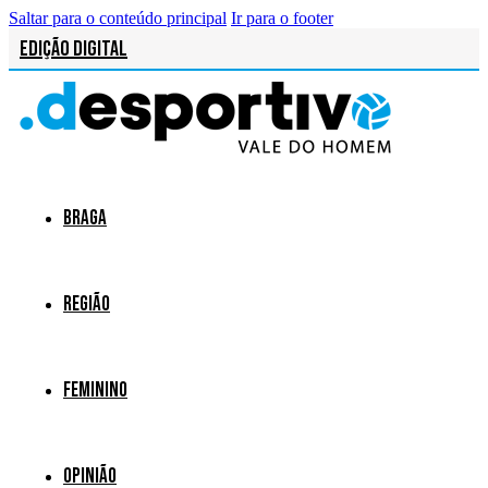
Saltar para o conteúdo principal
Ir para o footer
Edição Digital
Braga
Região
Feminino
Opinião