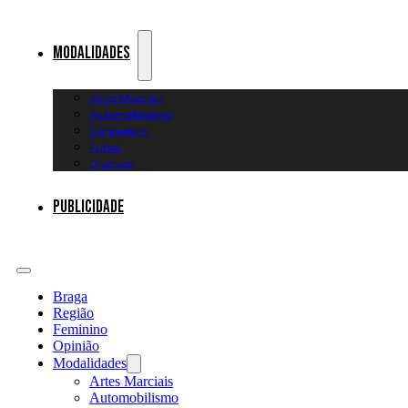
Modalidades
Artes Marciais
Automobilismo
Canoagem
Futsal
Diversos
Publicidade
Braga
Região
Feminino
Opinião
Modalidades
Artes Marciais
Automobilismo