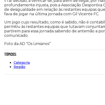
«Tal decisão, a verificar-se, para além de ilegal, po
profundamente injusta, pois a Associação Desportiva 
de desigualdade em relação às restantes equipas que
fava de jogar na última jornada com Gil Vicente FC.
Um jogo cujo resultado, como é sabido, não é contabiliz
permitiu às restantes equipas que lutavam conjuntam
partirem para essa jornada sabendo de antemão a pon
comunicado.
Foto da AD “Os Limianos”
Tópicos:
Categoria
Região