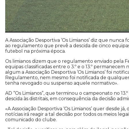
A Associação Desportiva ‘Os Limianos’ diz que nunca f
ao regulamento que prevê a descida de cinco equipas
futebol na próxima época.
Os limianos dizem que o regulamento enviado pela Fe
equipas classificadas entre o 3.º e o 13.º permane
algum a Associação Desportiva ‘Os Limianos’ foi notifi
Regulamento, nem mesmo foi notificada de qualquer 
tenha revogado ou suspenso aquele normativo».
AD “Os Limianos”, que terminou o campeonato no 13.º 
descida às distritais, em consequência da decisão admin
«A Associação Desportiva ‘Os Limianos’ quer desde já, 
notícias irá reagir a tal decisão por todos os meios le
comunicado do clube.