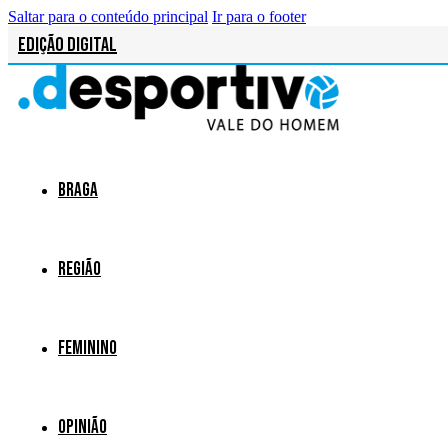
Saltar para o conteúdo principal
Ir para o footer
Edição Digital
Braga
Região
Feminino
Opinião