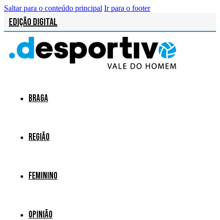
Saltar para o conteúdo principal
Ir para o footer
Edição Digital
Braga
Região
Feminino
Opinião