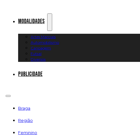
Modalidades
Artes Marciais
Automobilismo
Canoagem
Futsal
Diversos
Publicidade
Braga
Região
Feminino