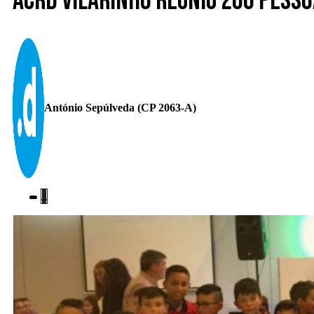
ACRD Vilarinho reuniu 200 pesso
António Sepúlveda (CP 2063-A)