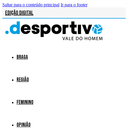
Saltar para o conteúdo principal
Ir para o footer
Edição Digital
Braga
Região
Feminino
Opinião