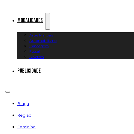
Modalidades
Artes Marciais
Automobilismo
Canoagem
Futsal
Diversos
Publicidade
Braga
Região
Feminino