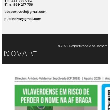
Tlf.: 253 774 062
Tlm.: 969 217 759
desportivovh@gmail.com
publineiva@gmail.com
© 2026 Desportivo Vale do Homem. Tod