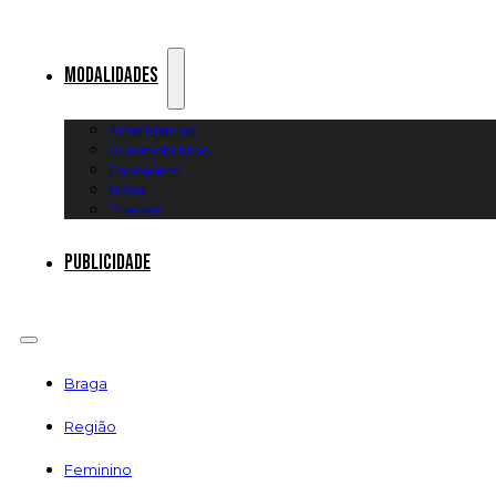
Modalidades
Artes Marciais
Automobilismo
Canoagem
Futsal
Diversos
Publicidade
Braga
Região
Feminino