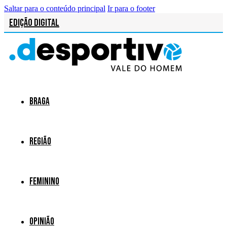
Saltar para o conteúdo principal
Ir para o footer
Edição Digital
Braga
Região
Feminino
Opinião