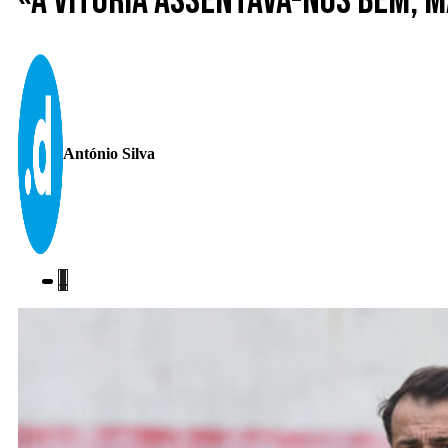
«A vitória assentava-nos bem, 
António Silva