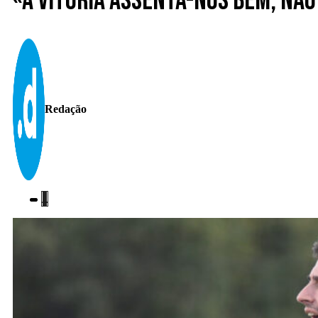
«A vitória assenta-nos bem, nã
Redação