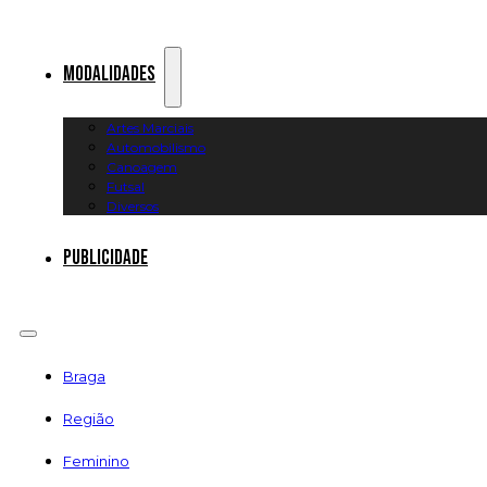
Modalidades
Artes Marciais
Automobilismo
Canoagem
Futsal
Diversos
Publicidade
Braga
Região
Feminino