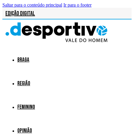
Saltar para o conteúdo principal
Ir para o footer
Edição Digital
Braga
Região
Feminino
Opinião