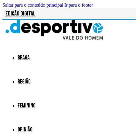
Saltar para o conteúdo principal
Ir para o footer
Edição Digital
Braga
Região
Feminino
Opinião