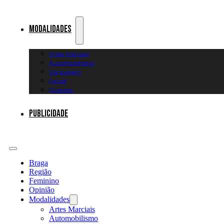
Modalidades
Artes Marciais
Automobilismo
Canoagem
Futsal
Diversos
Publicidade
Braga
Região
Feminino
Opinião
Modalidades
Artes Marciais
Automobilismo