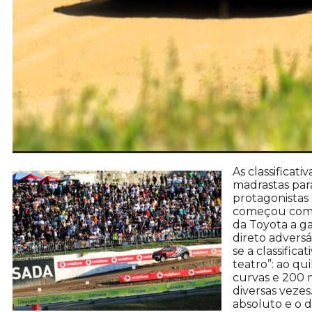
As classificat
madrastas para
protagonistas
começou com u
da Toyota a g
direto adversá
se a classific
teatro”: ao qu
curvas e 200 
diversas vezes
absoluto e o 