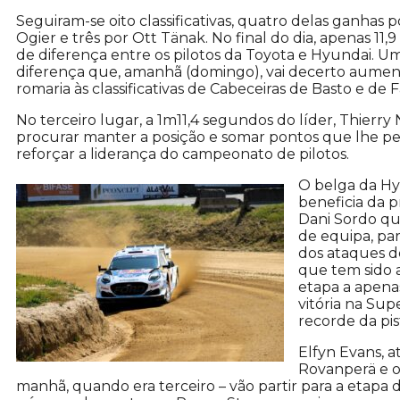
Seguiram-se oito classificativas, quatro delas ganhas 
Ogier e três por Ott Tänak. No final do dia, apenas 11
de diferença entre os pilotos da Toyota e Hyundai. U
diferença que, amanhã (domingo), vai decerto aumen
romaria às classificativas de Cabeceiras de Basto e de F
No terceiro lugar, a 1m11,4 segundos do líder, Thierry 
procurar manter a posição e somar pontos que lhe p
reforçar a liderança do campeonato de pilotos.
O belga da H
beneficia da 
Dani Sordo qu
de equipa, pa
dos ataques d
que tem sido 
etapa a apena
vitória na Su
recorde da pis
Elfyn Evans, a
Rovanperä e o
manhã, quando era terceiro – vão partir para a etap