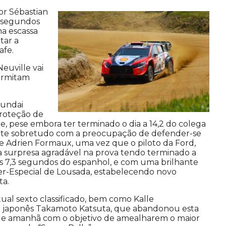
por Sébastian
,9 segundos
ma escassa
tar a
afe.
Neuville vai
ermitam
yundai
proteção de
e, pese embora ter terminado o dia a 14,2 do colega
rte sobretudo com a preocupação de defender-se
e Adrien Formaux, uma vez que o piloto da Ford,
a surpresa agradável na prova tendo terminado a
s 7,3 segundos do espanhol, e com uma brilhante
per-Especial de Lousada, estabelecendo novo
ta.
tual sexto classificado, bem como Kalle
 japonês Takamoto Katsuta, que abandonou esta
a de amanhã com o objetivo de amealharem o maior