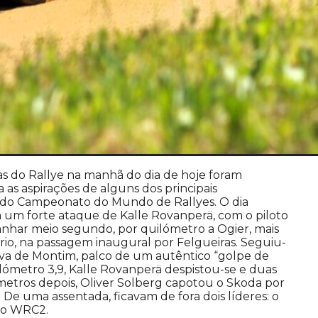
ivas do Rallye na manhã do dia de hoje foram
 as aspirações de alguns dos principais
 do Campeonato do Mundo de Rallyes. O dia
m forte ataque de Kalle Rovanperä, com o piloto
anhar meio segundo, por quilómetro a Ogier, mais
rio, na passagem inaugural por Felgueiras. Seguiu-
ativa de Montim, palco de um autêntico “golpe de
ilómetro 3,9, Kalle Rovanperä despistou-se e duas
metros depois, Oliver Solberg capotou o Skoda por
. De uma assentada, ficavam de fora dois líderes: o
do WRC2.