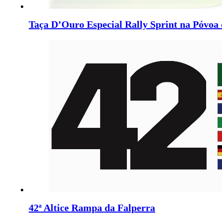
Taça D’Ouro Especial Rally Sprint na Póvoa
42ª Altice Rampa da Falperra