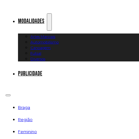
Modalidades
Artes Marciais
Automobilismo
Canoagem
Futsal
Diversos
Publicidade
Braga
Região
Feminino