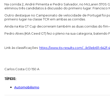
Na corrida 2, André Pimenta e Pedro Salvador, no McLaren 570S 
eliminou três candidatos à discussão do primeiro lugar: Francisc
Outro destaque no Campeonato de velocidade de Portugal foi para
primeiro lugar na classe TCR em ambas as corridas.
Ainda na Kia GT Cup decorreram também as duas corridas do fim-de
Pedro Alves (KIA Ceed GT) fez o pleno na sua categoria, batendo 
Link às classificações
https://www.its-results.com/…/e51eb611-642f
Carlos Costa CO 150 A
Tópicos:
Automobilismo