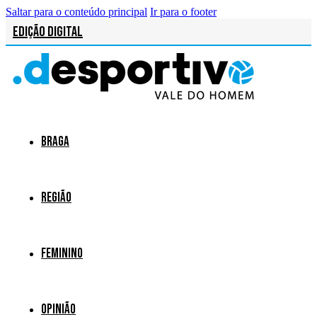
Saltar para o conteúdo principal
Ir para o footer
Edição Digital
Braga
Região
Feminino
Opinião