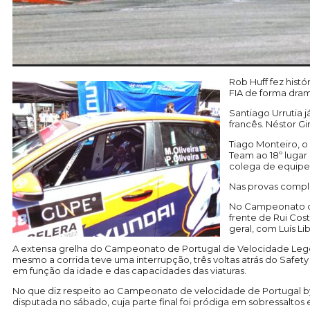
Rob Huff fez hist
FIA de forma dram
Santiago Urrutia 
francês. Néstor G
Tiago Monteiro, o
Team ao 18º lugar
colega de equipe,
Nas provas comple
No Campeonato de
frente de Rui Cost
geral, com Luís L
A extensa grelha do Campeonato de Portugal de Velocidade Legen
mesmo a corrida teve uma interrupção, três voltas atrás do Safe
em função da idade e das capacidades das viaturas.
No que diz respeito ao Campeonato de velocidade de Portugal by 
disputada no sábado, cuja parte final foi pródiga em sobressaltos e