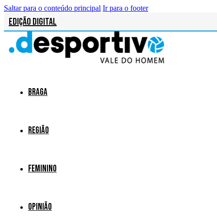
Saltar para o conteúdo principal
Ir para o footer
Edição Digital
Braga
Região
Feminino
Opinião