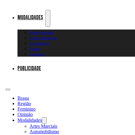
Modalidades
Artes Marciais
Automobilismo
Canoagem
Futsal
Diversos
Publicidade
Braga
Região
Feminino
Opinião
Modalidades
Artes Marciais
Automobilismo