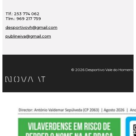
Tlf.: 253 774 062
Tlm.: 969 217 759
desportivovh@gmail.com
publineiva@gmail.com
© 2026 Desportivo Vale do Homem. Tod