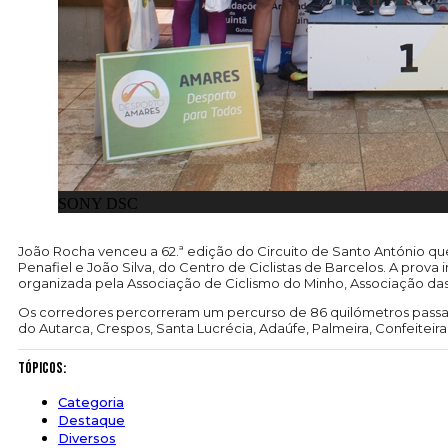
SONY DSC
João Rocha venceu a 62.ª edição do Circuito de Santo António que s
Penafiel e João Silva, do Centro de Ciclistas de Barcelos.
A prova 
organizada pela Associação de Ciclismo do Minho, Associação da
Os corredores percorreram um percurso de 86 quilómetros passando
do Autarca, Crespos, Santa Lucrécia, Adaúfe, Palmeira, Confeiteir
Tópicos:
Categoria
Destaque
Diversos