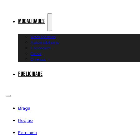
Modalidades
Artes Marciais
Automobilismo
Canoagem
Futsal
Diversos
Publicidade
Braga
Região
Feminino