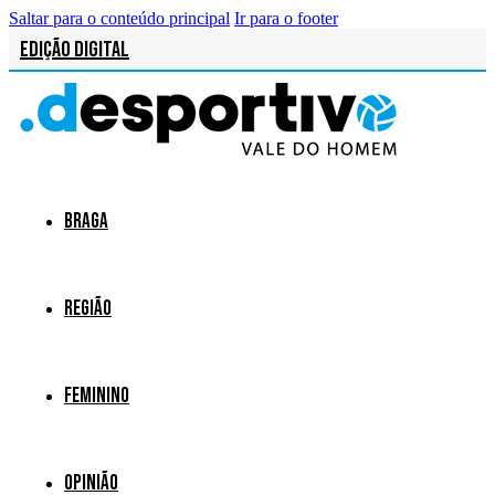
Saltar para o conteúdo principal
Ir para o footer
Edição Digital
Braga
Região
Feminino
Opinião