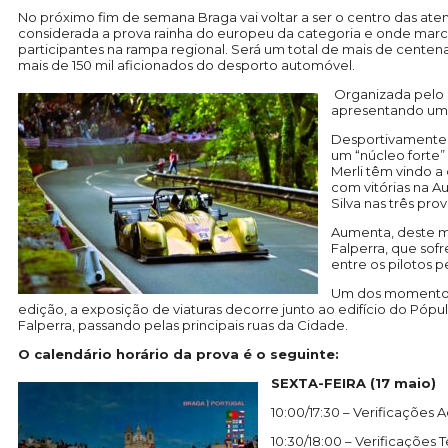
No próximo fim de semana Braga vai voltar a ser o centro das at
considerada a prova rainha do europeu da categoria e onde marc
participantes na rampa regional. Será um total de mais de centen
mais de 150 mil aficionados do desporto automóvel.
Organizada pelo 
apresentando um “
Desportivamente,
um “núcleo forte”
Merli têm vindo a
com vitórias na A
Silva nas três prov
Aumenta, deste m
Falperra, que sof
entre os pilotos p
Um dos momentos 
edição, a exposição de viaturas decorre junto ao edifício do Pópulo,
Falperra, passando pelas principais ruas da Cidade.
O calendário horário da prova é o seguinte:
SEXTA-FEIRA (17 maio)
10:00/17:30 – Verificações A
10:30/18:00 – Verificações 