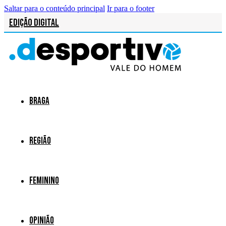
Saltar para o conteúdo principal
Ir para o footer
Edição Digital
Braga
Região
Feminino
Opinião