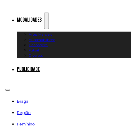
Modalidades
Artes Marciais
Automobilismo
Canoagem
Futsal
Diversos
Publicidade
Braga
Região
Feminino