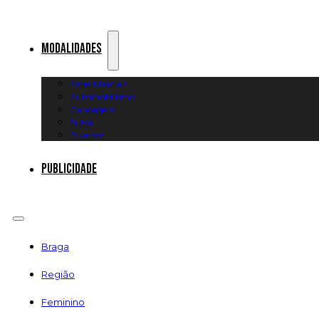
Modalidades
Artes Marciais
Automobilismo
Canoagem
Futsal
Diversos
Publicidade
Braga
Região
Feminino