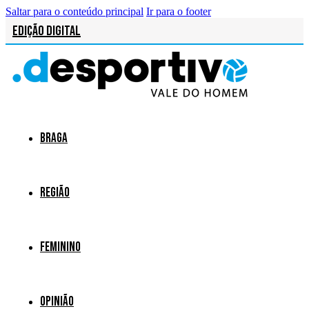
Saltar para o conteúdo principal
Ir para o footer
Edição Digital
Braga
Região
Feminino
Opinião