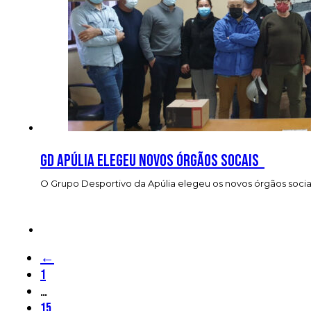
GD Apúlia elegeu novos órgãos socais
O Grupo Desportivo da Apúlia elegeu os novos órgãos socia
←
1
…
15