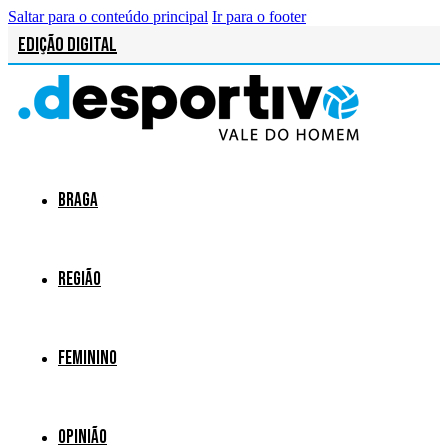
Saltar para o conteúdo principal
Ir para o footer
Edição Digital
Braga
Região
Feminino
Opinião