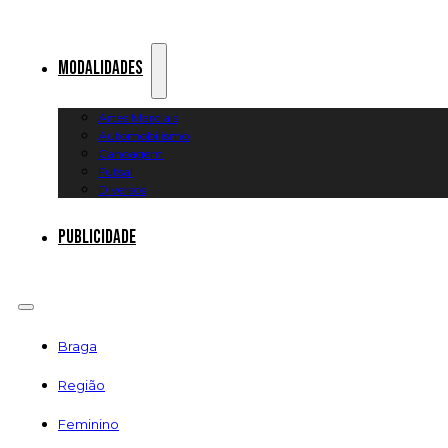
Modalidades
Artes Marciais
Automobilismo
Canoagem
Futsal
Diversos
Publicidade
Braga
Região
Feminino