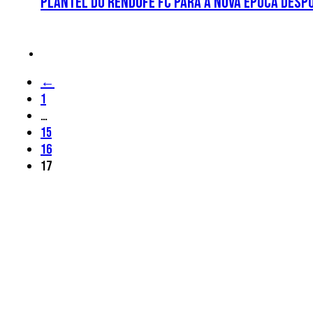
Plantel do Rendufe FC para a nova época desp
←
1
…
15
16
17